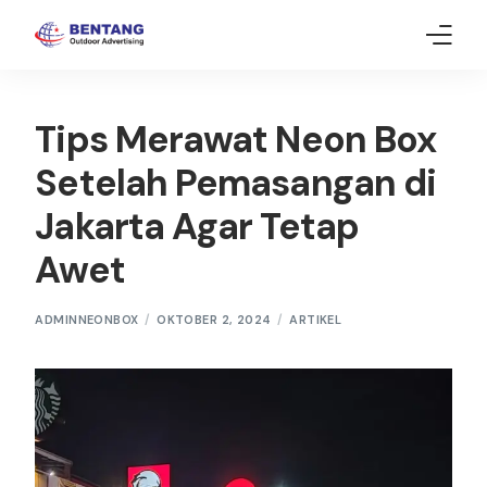
Home
Tips Merawat Neon Box
Neon Box
Setelah Pemasangan di
Jakarta Agar Tetap
Gallery
Awet
Article
Contact Us
ADMINNEONBOX
OKTOBER 2, 2024
ARTIKEL