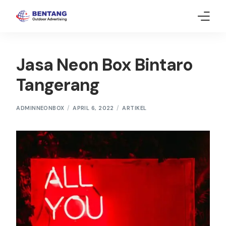
Home
Jasa Neon Box Bintaro
Neon Box
Tangerang
Gallery
ADMINNEONBOX
APRIL 6, 2022
ARTIKEL
Article
Contact Us