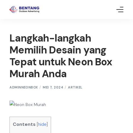
Home
Langkah-langkah
Neon Box
Memilih Desain yang
Tepat untuk Neon Box
Gallery
Murah Anda
Article
Contact Us
ADMINNEONBOX
MEI 7, 2024
ARTIKEL
Contents
[
hide
]