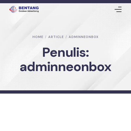
Home
HOME
ARTICLE
ADMINNEONBOX
Neon Box
Penulis:
Gallery
adminneonbox
Article
Contact Us